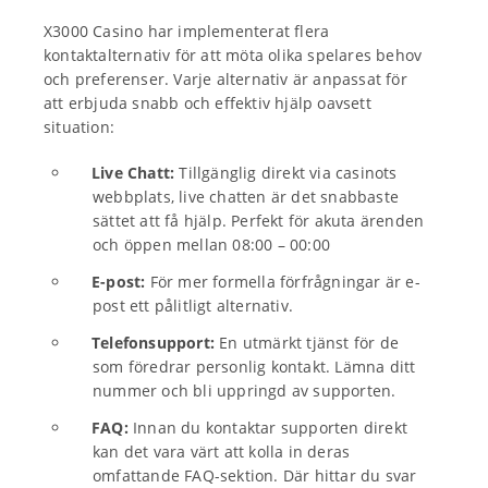
X3000 Casino har implementerat flera
kontaktalternativ för att möta olika spelares behov
och preferenser. Varje alternativ är anpassat för
att erbjuda snabb och effektiv hjälp oavsett
situation:
Live Chatt:
Tillgänglig direkt via casinots
webbplats, live chatten är det snabbaste
sättet att få hjälp. Perfekt för akuta ärenden
och öppen mellan 08:00 – 00:00
E-post:
För mer formella förfrågningar är e-
post ett pålitligt alternativ.
Telefonsupport:
En utmärkt tjänst för de
som föredrar personlig kontakt. Lämna ditt
nummer och bli uppringd av supporten.
FAQ:
Innan du kontaktar supporten direkt
kan det vara värt att kolla in deras
omfattande FAQ-sektion. Där hittar du svar