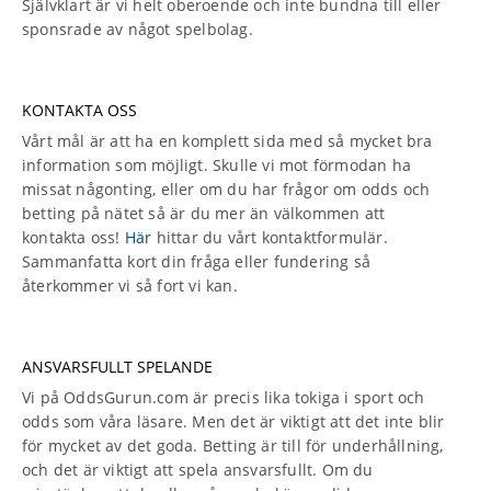
Självklart är vi helt oberoende och inte bundna till eller
sponsrade av något spelbolag.
KONTAKTA OSS
Vårt mål är att ha en komplett sida med så mycket bra
information som möjligt. Skulle vi mot förmodan ha
missat någonting, eller om du har frågor om odds och
betting på nätet så är du mer än välkommen att
kontakta oss!
Här
hittar du vårt kontaktformulär.
Sammanfatta kort din fråga eller fundering så
återkommer vi så fort vi kan.
ANSVARSFULLT SPELANDE
Vi på OddsGurun.com är precis lika tokiga i sport och
odds som våra läsare. Men det är viktigt att det inte blir
för mycket av det goda. Betting är till för underhållning,
och det är viktigt att spela ansvarsfullt. Om du