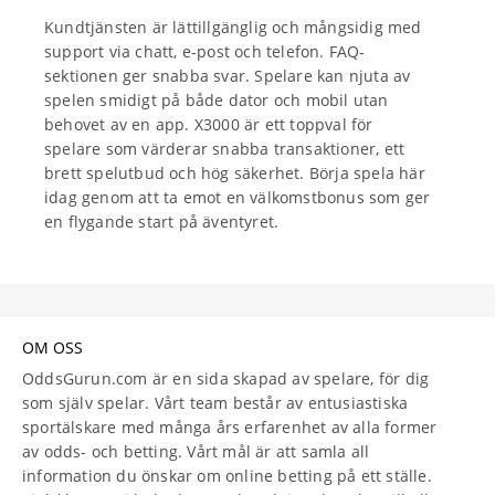
Kundtjänsten är lättillgänglig och mångsidig med
support via chatt, e-post och telefon. FAQ-
sektionen ger snabba svar. Spelare kan njuta av
spelen smidigt på både dator och mobil utan
behovet av en app. X3000 är ett toppval för
spelare som värderar snabba transaktioner, ett
brett spelutbud och hög säkerhet. Börja spela här
idag genom att ta emot en välkomstbonus som ger
en flygande start på äventyret.
OM OSS
OddsGurun.com är en sida skapad av spelare, för dig
som själv spelar. Vårt team består av entusiastiska
sportälskare med många års erfarenhet av alla former
av odds- och betting. Vårt mål är att samla all
information du önskar om online betting på ett ställe.