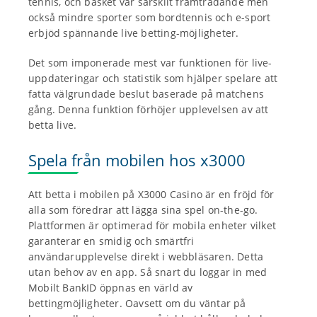
tennis, och basket var särskilt framträdande men
också mindre sporter som bordtennis och e-sport
erbjöd spännande live betting-möjligheter.
Det som imponerade mest var funktionen för live-
uppdateringar och statistik som hjälper spelare att
fatta välgrundade beslut baserade på matchens
gång. Denna funktion förhöjer upplevelsen av att
betta live.
Spela från mobilen hos x3000
Att betta i mobilen på X3000 Casino är en fröjd för
alla som föredrar att lägga sina spel on-the-go.
Plattformen är optimerad för mobila enheter vilket
garanterar en smidig och smärtfri
användarupplevelse direkt i webbläsaren. Detta
utan behov av en app. Så snart du loggar in med
Mobilt BankID öppnas en värld av
bettingmöjligheter. Oavsett om du väntar på