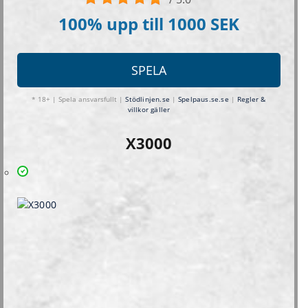
100% upp till 1000 SEK
SPELA
* 18+ | Spela ansvarsfullt |
Stödlinjen.se
|
Spelpaus.se.se
|
Regler &
villkor gäller
X3000