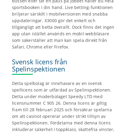
bussen eller tar en paus på jobbet håller du hela
sportsbooken i din hand. Live betting-funktionen
briljerar särskilt i mobilversionen med snabba
uppdateringar. X3000 gör det enkelt och
tillgängligt att betta överallt. Dock finns det ingen
app utan istället används en mobil webbläsare
som säkerställer att man kan spela direkt från
Safari, Chrome eller Firefox.
Svensk licens från
Spelinspektionen
Detta spelbolag är innehavare av en svensk
spellicens som är utfärdad av Spelinspektionen.
Detta under moderbolaget Speedy LTD med
licensnummer C 905 26. Denna licens är giltig
fram till 28 februari 2025 och försäkrar spelarna
om att casinot opererar under strikt tillsyn av
Spelinspektionen. Fördelarna med denna licens
inkluderar säkerhet i toppklass, skattefria vinster,