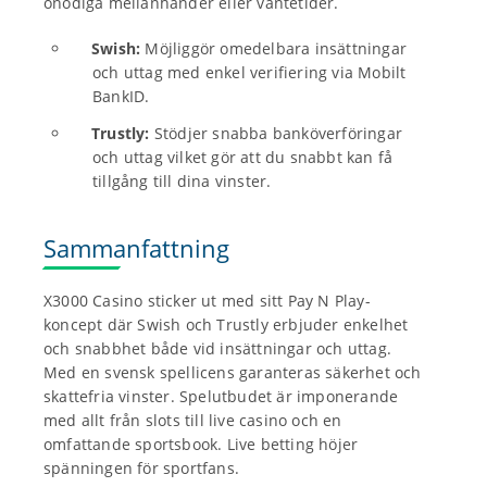
onödiga mellanhänder eller väntetider.
Swish:
Möjliggör omedelbara insättningar
och uttag med enkel verifiering via Mobilt
BankID.
Trustly:
Stödjer snabba banköverföringar
och uttag vilket gör att du snabbt kan få
tillgång till dina vinster.
Sammanfattning
X3000 Casino sticker ut med sitt Pay N Play-
koncept där Swish och Trustly erbjuder enkelhet
och snabbhet både vid insättningar och uttag.
Med en svensk spellicens garanteras säkerhet och
skattefria vinster. Spelutbudet är imponerande
med allt från slots till live casino och en
omfattande sportsbook. Live betting höjer
spänningen för sportfans.