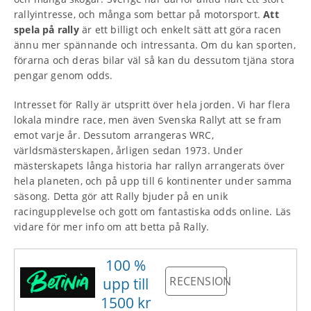
rallyintresse, och många som bettar på motorsport.
Att
spela på rally
är ett billigt och enkelt sätt att göra racen
ännu mer spännande och intressanta. Om du kan sporten,
förarna och deras bilar väl så kan du dessutom tjäna stora
pengar genom odds.
Intresset för Rally är utspritt över hela jorden. Vi har flera
lokala mindre race, men även Svenska Rallyt att se fram
emot varje år. Dessutom arrangeras WRC,
världsmästerskapen, årligen sedan 1973. Under
mästerskapets långa historia har rallyn arrangerats över
hela planeten, och på upp till 6 kontinenter under samma
säsong. Detta gör att Rally bjuder på en unik
racingupplevelse och gott om fantastiska odds online. Läs
vidare för mer info om att betta på Rally.
100 %
RECENSION
upp till
1500 kr