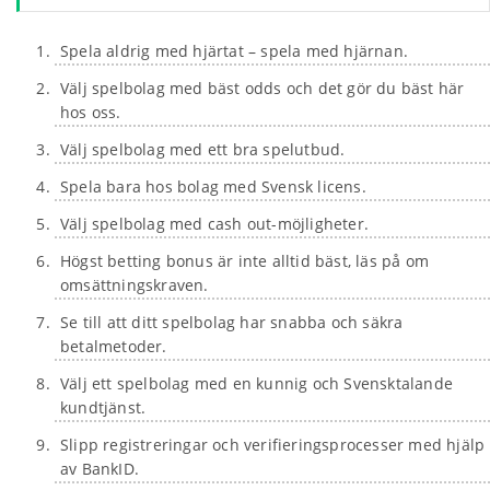
Spela aldrig med hjärtat – spela med hjärnan.
Välj spelbolag med bäst odds och det gör du bäst här
hos oss.
Välj spelbolag med ett bra spelutbud.
Spela bara hos bolag med Svensk licens.
Välj spelbolag med cash out-möjligheter.
Högst betting bonus är inte alltid bäst, läs på om
omsättningskraven.
Se till att ditt spelbolag har snabba och säkra
betalmetoder.
Välj ett spelbolag med en kunnig och Svensktalande
kundtjänst.
Slipp registreringar och verifieringsprocesser med hjälp
av BankID.