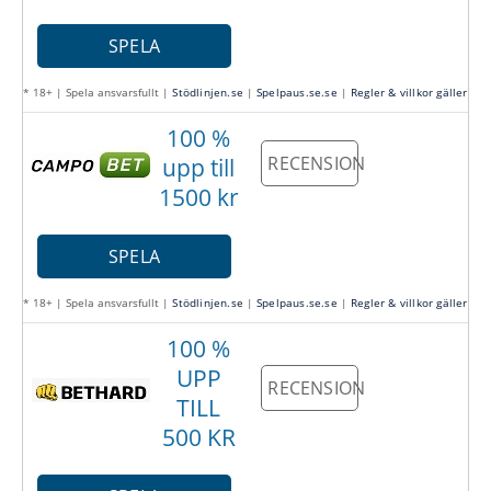
SPELA
* 18+ | Spela ansvarsfullt |
Stödlinjen.se
|
Spelpaus.se.se
|
Regler & villkor gäller
100 %
RECENSION
upp till
1500 kr
SPELA
* 18+ | Spela ansvarsfullt |
Stödlinjen.se
|
Spelpaus.se.se
|
Regler & villkor gäller
100 %
UPP
RECENSION
TILL
500 KR