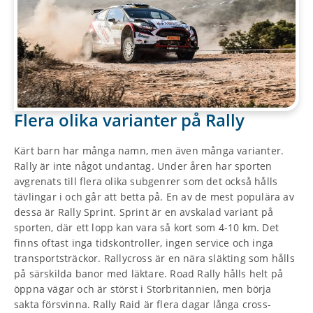
Flera olika varianter på Rally
Kärt barn har många namn, men även många varianter.
Rally är inte något undantag. Under åren har sporten
avgrenats till flera olika subgenrer som det också hålls
tävlingar i och går att betta på. En av de mest populära av
dessa är Rally Sprint. Sprint är en avskalad variant på
sporten, där ett lopp kan vara så kort som 4-10 km. Det
finns oftast inga tidskontroller, ingen service och inga
transportsträckor. Rallycross är en nära släkting som hålls
på särskilda banor med läktare. Road Rally hålls helt på
öppna vägar och är störst i Storbritannien, men börja
sakta försvinna. Rally Raid är flera dagar långa cross-