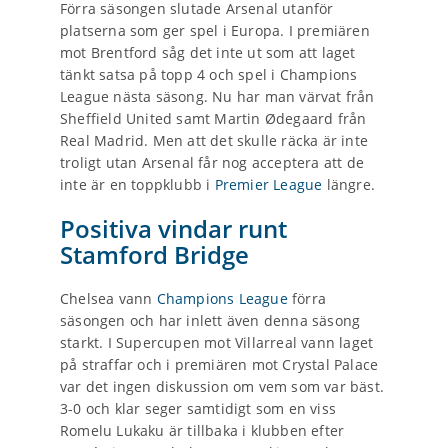
Förra säsongen slutade Arsenal utanför
platserna som ger spel i Europa. I premiären
mot Brentford såg det inte ut som att laget
tänkt satsa på topp 4 och spel i Champions
League nästa säsong. Nu har man värvat från
Sheffield United samt Martin Ødegaard från
Real Madrid. Men att det skulle räcka är inte
troligt utan Arsenal får nog acceptera att de
inte är en toppklubb i
Premier League
längre.
Positiva vindar runt
Stamford Bridge
Chelsea vann
Champions League
förra
säsongen och har inlett även denna säsong
starkt. I Supercupen mot Villarreal vann laget
på straffar och i premiären mot Crystal Palace
var det ingen diskussion om vem som var bäst.
3-0 och klar seger samtidigt som en viss
Romelu Lukaku är tillbaka i klubben efter