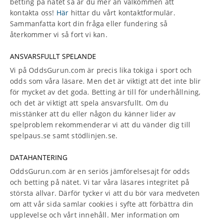
betting på nätet så är du mer än välkommen att
kontakta oss!
Här
hittar du vårt kontaktformulär.
Sammanfatta kort din fråga eller fundering så
återkommer vi så fort vi kan.
ANSVARSFULLT SPELANDE
Vi på OddsGurun.com är precis lika tokiga i sport och
odds som våra läsare. Men det är viktigt att det inte blir
för mycket av det goda. Betting är till för underhållning,
och det är viktigt att spela ansvarsfullt. Om du
misstänker att du eller någon du känner lider av
spelproblem rekommenderar vi att du vänder dig till
spelpaus.se samt stödlinjen.se.
DATAHANTERING
OddsGurun.com är en seriös jämförelsesajt för odds
och betting på nätet. Vi tar våra läsares integritet på
största allvar. Därför tycker vi att du bör vara medveten
om att vår sida samlar cookies i syfte att förbättra din
upplevelse och vårt innehåll. Mer information om