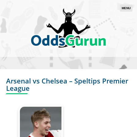
MENU
Arsenal vs Chelsea – Speltips Premier
League