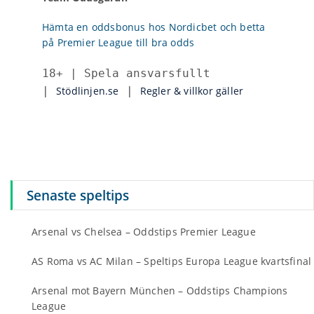
Hämta en oddsbonus hos Nordicbet och betta
på Premier League till bra odds
18+ | Spela ansvarsfullt 
| 
Stödlinjen.se
 | 
Regler & villkor gäller
Senaste speltips
Arsenal vs Chelsea – Oddstips Premier League
AS Roma vs AC Milan – Speltips Europa League kvartsfinal
Arsenal mot Bayern München – Oddstips Champions
League