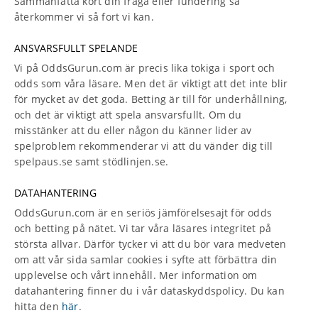
Sammanfatta kort din fråga eller fundering så
återkommer vi så fort vi kan.
ANSVARSFULLT SPELANDE
Vi på OddsGurun.com är precis lika tokiga i sport och
odds som våra läsare. Men det är viktigt att det inte blir
för mycket av det goda. Betting är till för underhållning,
och det är viktigt att spela ansvarsfullt. Om du
misstänker att du eller någon du känner lider av
spelproblem rekommenderar vi att du vänder dig till
spelpaus.se samt stödlinjen.se.
DATAHANTERING
OddsGurun.com är en seriös jämförelsesajt för odds
och betting på nätet. Vi tar våra läsares integritet på
största allvar. Därför tycker vi att du bör vara medveten
om att vår sida samlar cookies i syfte att förbättra din
upplevelse och vårt innehåll. Mer information om
datahantering finner du i vår dataskyddspolicy. Du kan
hitta den
här
.