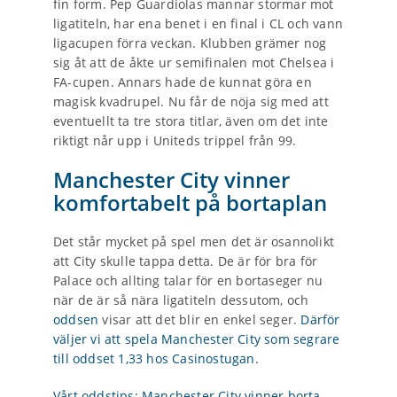
fin form. Pep Guardiolas mannar stormar mot
ligatiteln, har ena benet i en final i CL och vann
ligacupen förra veckan. Klubben grämer nog
sig åt att de åkte ur semifinalen mot Chelsea i
FA-cupen. Annars hade de kunnat göra en
magisk kvadrupel. Nu får de nöja sig med att
eventuellt ta tre stora titlar, även om det inte
riktigt når upp i Uniteds trippel från 99.
Manchester City vinner
komfortabelt på bortaplan
Det står mycket på spel men det är osannolikt
att City skulle tappa detta. De är för bra för
Palace och allting talar för en bortaseger nu
när de är så nära ligatiteln dessutom, och
oddsen
visar att det blir en enkel seger.
Därför
väljer vi att spela Manchester City som segrare
till oddset 1,33 hos Casinostugan.
Vårt oddstips: Manchester City vinner borta