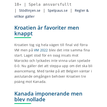
18+ | Spela ansvarsfullt 
| 
Stödlinjen.se
 | 
Spelpaus.se
 | 
Regler & 
villkor gäller
Kroatien är favoriter men
knappt
Kroatien tog sig hela vägen till final vid förra
VM men på
VM 2022
blev det inte samma fina
start. Laget stod för en svag insats mot
Marocko och lyckades inte vinna utan spelade
0-0. Nu gäller det att steppa upp om det ska bli
avancemang. Med tanke på att Belgien väntar i
avslutande omgången behöver Kroatien tre
poäng mot Kanada.
Kanada imponerande men
blev nollade