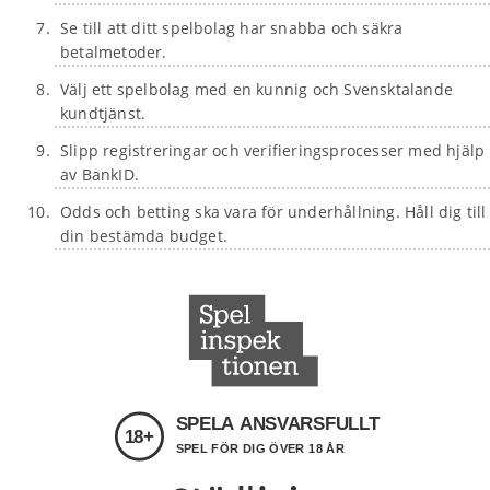
Se till att ditt spelbolag har snabba och säkra
betalmetoder.
Välj ett spelbolag med en kunnig och Svensktalande
kundtjänst.
Slipp registreringar och verifieringsprocesser med hjälp
av BankID.
Odds och betting ska vara för underhållning. Håll dig till
din bestämda budget.
SPELA ANSVARSFULLT
18+
SPEL FÖR DIG ÖVER 18 ÅR