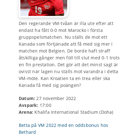
Den regerande VM-tvåan är illa ute efter att
endast ha fått 0-0 mot Marocko i första
gruppspelsmatchen. Nu ställs de mot ett
Kanada som förtjänade att få med sig mer i
matchen mot Belgien. De borde haft straff
åtskilliga gånger men föll till slut med 0-1 trots
en fin prestation. Det gör att det minst sagt är
ovisst när lagen nu ställs mot varandra i detta
VM-möte. Kan Kroatien ta en trea eller ska
Kanada få med sig poängen?
Datum:
27 november 2022
Avspark:
17:00
Arena:
Khalifa International Stadium (Doha)
Betta på VM 2022 med en oddsbonus hos
Bethard