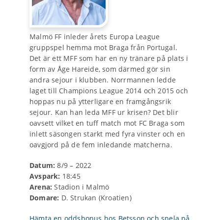
Malmö FF inleder årets Europa League
gruppspel hemma mot Braga från Portugal.
Det är ett MFF som har en ny tränare på plats i
form av Åge Hareide, som därmed gör sin
andra sejour i klubben. Norrmannen ledde
laget till Champions League 2014 och 2015 och
hoppas nu på ytterligare en framgångsrik
sejour. Kan han leda MFF ur krisen? Det blir
oavsett vilket en tuff match mot FC Braga som
inlett säsongen starkt med fyra vinster och en
oavgjord på de fem inledande matcherna.
Datum:
8/9 – 2022
Avspark:
18:45
Arena:
Stadion i Malmö
Domare:
D. Strukan (Kroatien)
Hämta en oddsbonus hos Betsson och spela på