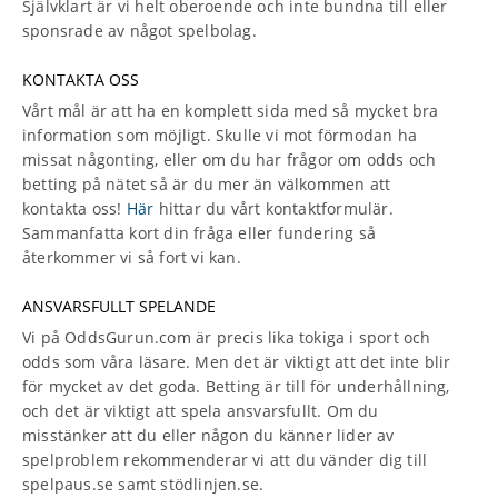
Självklart är vi helt oberoende och inte bundna till eller
sponsrade av något spelbolag.
KONTAKTA OSS
Vårt mål är att ha en komplett sida med så mycket bra
information som möjligt. Skulle vi mot förmodan ha
missat någonting, eller om du har frågor om odds och
betting på nätet så är du mer än välkommen att
kontakta oss!
Här
hittar du vårt kontaktformulär.
Sammanfatta kort din fråga eller fundering så
återkommer vi så fort vi kan.
ANSVARSFULLT SPELANDE
Vi på OddsGurun.com är precis lika tokiga i sport och
odds som våra läsare. Men det är viktigt att det inte blir
för mycket av det goda. Betting är till för underhållning,
och det är viktigt att spela ansvarsfullt. Om du
misstänker att du eller någon du känner lider av
spelproblem rekommenderar vi att du vänder dig till
spelpaus.se samt stödlinjen.se.