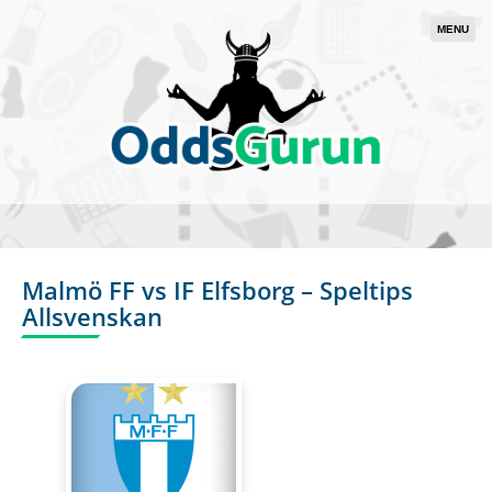
MENU
Malmö FF vs IF Elfsborg – Speltips
Allsvenskan