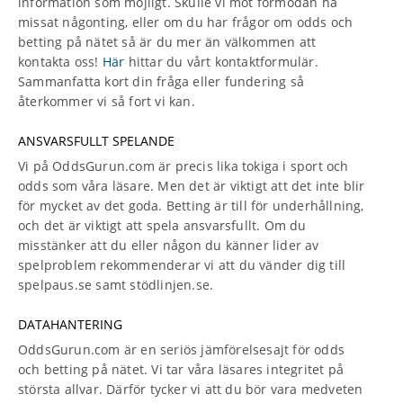
information som möjligt. Skulle vi mot förmodan ha
missat någonting, eller om du har frågor om odds och
betting på nätet så är du mer än välkommen att
kontakta oss!
Här
hittar du vårt kontaktformulär.
Sammanfatta kort din fråga eller fundering så
återkommer vi så fort vi kan.
ANSVARSFULLT SPELANDE
Vi på OddsGurun.com är precis lika tokiga i sport och
odds som våra läsare. Men det är viktigt att det inte blir
för mycket av det goda. Betting är till för underhållning,
och det är viktigt att spela ansvarsfullt. Om du
misstänker att du eller någon du känner lider av
spelproblem rekommenderar vi att du vänder dig till
spelpaus.se samt stödlinjen.se.
DATAHANTERING
OddsGurun.com är en seriös jämförelsesajt för odds
och betting på nätet. Vi tar våra läsares integritet på
största allvar. Därför tycker vi att du bör vara medveten