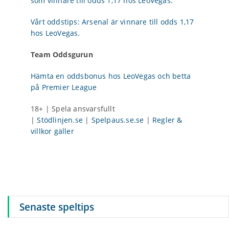
som vinnare till odds 1,17 hos LeoVegas.
Vårt oddstips: Arsenal är vinnare till odds 1,17
hos LeoVegas.
Team Oddsgurun
Hämta en oddsbonus hos LeoVegas och betta
på Premier League
18+ | Spela ansvarsfullt
|
Stödlinjen.se
|
Spelpaus.se.se
|
Regler &
villkor gäller
Senaste speltips