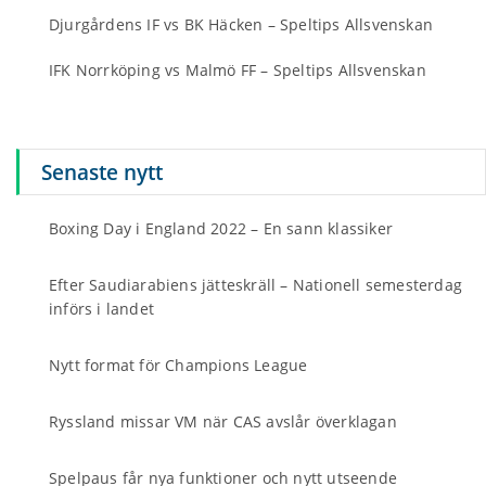
Djurgårdens IF vs BK Häcken – Speltips Allsvenskan
IFK Norrköping vs Malmö FF – Speltips Allsvenskan
Senaste nytt
Boxing Day i England 2022 – En sann klassiker
Efter Saudiarabiens jätteskräll – Nationell semesterdag
införs i landet
Nytt format för Champions League
Ryssland missar VM när CAS avslår överklagan
Spelpaus får nya funktioner och nytt utseende