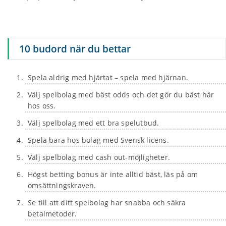
10 budord när du bettar
Spela aldrig med hjärtat – spela med hjärnan.
Välj spelbolag med bäst odds och det gör du bäst här
hos oss.
Välj spelbolag med ett bra spelutbud.
Spela bara hos bolag med Svensk licens.
Välj spelbolag med cash out-möjligheter.
Högst betting bonus är inte alltid bäst, läs på om
omsättningskraven.
Se till att ditt spelbolag har snabba och säkra
betalmetoder.