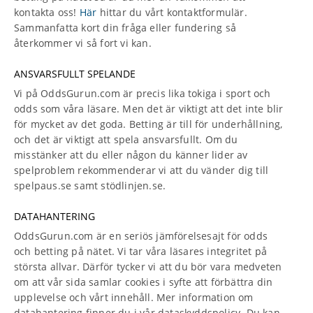
kontakta oss!
Här
hittar du vårt kontaktformulär.
Sammanfatta kort din fråga eller fundering så
återkommer vi så fort vi kan.
ANSVARSFULLT SPELANDE
Vi på OddsGurun.com är precis lika tokiga i sport och
odds som våra läsare. Men det är viktigt att det inte blir
för mycket av det goda. Betting är till för underhållning,
och det är viktigt att spela ansvarsfullt. Om du
misstänker att du eller någon du känner lider av
spelproblem rekommenderar vi att du vänder dig till
spelpaus.se samt stödlinjen.se.
DATAHANTERING
OddsGurun.com är en seriös jämförelsesajt för odds
och betting på nätet. Vi tar våra läsares integritet på
största allvar. Därför tycker vi att du bör vara medveten
om att vår sida samlar cookies i syfte att förbättra din
upplevelse och vårt innehåll. Mer information om
datahantering finner du i vår dataskyddspolicy. Du kan